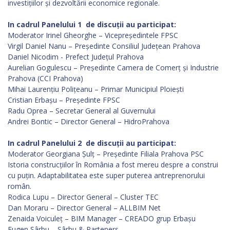
investițiilor și dezvoltării economice regionale.
In cadrul Panelului 1 de discuții au participat:
Moderator Irinel Gheorghe – Vicepreședintele FPSC
Virgil Daniel Nanu – Președinte Consiliul Județean Prahova
Daniel Nicodim - Prefect Județul Prahova
Aurelian Gogulescu – Președinte Camera de Comerț și Industrie
Prahova (CCI Prahova)
Mihai Laurențiu Polițeanu – Primar Municipiul Ploiești
Cristian Erbașu – Președinte FPSC
Radu Oprea – Secretar General al Guvernului
Andrei Bontic – Director General – HidroPrahova
In cadrul Panelului 2 de discuții au participat:
Moderator Georgiana Șulț – Președinte Filiala Prahova PSC
Istoria construcțiilor în România a fost mereu despre a construi
cu puțin. Adaptabilitatea este super puterea antreprenorului
român.
Rodica Lupu – Director General – Cluster TEC
Dan Moraru – Director General – ALLBIM Net
Zenaida Voiculeț – BIM Manager – CREADO grup Erbașu
Eugen Sârbu – Sârbu & Parteners