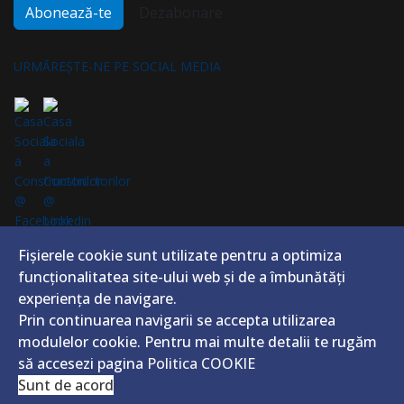
Abonează-te
Dezabonare
URMĂREȘTE-NE PE SOCIAL MEDIA
ABONEAZĂ-TE LA NEWSLETTER
Fișierele cookie sunt utilizate pentru a optimiza
Fii la curent cu cele mai noi știri din domeniu
funcţionalitatea site-ului web și de a îmbunătăţi
experienţa de navigare.
Prin continuarea navigarii se accepta utilizarea
modulelor cookie. Pentru mai multe detalii te rugăm
să accesezi pagina
Politica COOKIE
CASA SOCIALĂ A CONSTRUCTORILOR
Sunt de acord