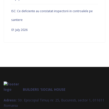
ISC: Ce deficiente au constatat inspectorii in controalele pe
santiere
01 July 2026
BUILDERS 'SOCIAL HOUSE
Adress:
Str. Episcopul Timuș nr. 25, Bucuresti, sector 1, 011611
Romania