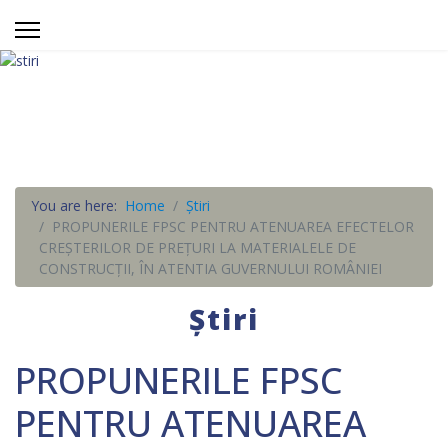
You are here:
Home
Știri
PROPUNERILE FPSC PENTRU ATENUAREA EFECTELOR
CREȘTERILOR DE PREȚURI LA MATERIALELE DE
CONSTRUCȚII, ÎN ATENTIA GUVERNULUI ROMÂNIEI
Știri
PROPUNERILE FPSC
PENTRU ATENUAREA