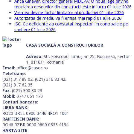
Anca Ginavar, director general MDLPA: O noua lege privind
reciclarea deseurilor din constructii este in lucru
01 Iulie 2026
Vremea devine factor limitator al productiei
01 Iulie 2026
Autorizatia de mediu va fi emisa mai rapid
01 Iulie 2026
ISC: Ce deficiente au constatat inspectorii in controalele pe
santiere
01 Iulie 2026
CASA SOCIALĂ A CONSTRUCTORILOR
Adresa:
Str. Episcopul Timuș nr. 25, Bucuresti, sector
1, 011611 Romania
Email:
office@casoc.ro
Telefoane:
(021) 317 89 02, (021) 316 83 42,
(021) 317 62 35
Fax:
(021) 300 80 23
Mobil:
0747 061 170
Conturi bancare:
LIBRA BANK:
RO20 BREL 0900 3446 4RO1 1001
RAIFFEISEN BANK:
RO46 RZBR 0000 0600 0333 4134
HARTA SITE