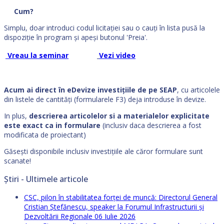
Cum?
Simplu, doar introduci codul licitaţiei sau o cauţi în lista pusă la
dispoziţie în program şi apeşi butonul 'Preia'.
Vreau la seminar
Vezi video
Acum ai direct în eDevize investiţiile de pe SEAP
, cu articolele
din listele de cantităţi (formularele F3) deja introduse în devize.
In plus,
descrierea articolelor si a materialelor explicitate
este exact ca in formulare
(inclusiv daca descrierea a fost
modificata de proiectant)
Găseşti disponibile inclusiv investiţiile ale căror formulare sunt
scanate!
Știri - Ultimele articole
CSC, pilon în stabilitatea forței de muncă: Directorul General
Cristian Ștefănescu, speaker la Forumul Infrastructurii și
Dezvoltării Regionale
06 Iulie 2026