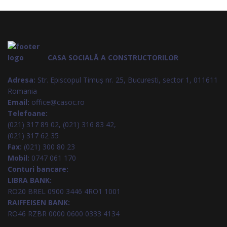
CASA SOCIALĂ A CONSTRUCTORILOR
Adresa:
Str. Episcopul Timuș nr. 25, Bucuresti, sector 1, 011611
Romania
Email:
office@casoc.ro
Telefoane:
(021) 317 89 02, (021) 316 83 42,
(021) 317 62 35
Fax:
(021) 300 80 23
Mobil:
0747 061 170
Conturi bancare:
LIBRA BANK:
RO20 BREL 0900 3446 4RO1 1001
RAIFFEISEN BANK:
RO46 RZBR 0000 0600 0333 4134