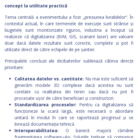
concept la utilitate practică
Tema centrală a evenimentului a fost „presiunea livrabilelor”. În
contextul actual, în care termenele de execuție sunt strânse și
bugetele sunt monitorizate riguros, industria a început să
realizeze că digitalizarea (BIM, GIS, scanare laser) are valoare
doar dacă datele rezultate sunt corecte, complete și pot fi
utilizate direct de către echipele de pe șantier.
Principalele concluzii ale dezbaterilor subliniază câteva direcții
prioritare:
Calitatea datelor vs. cantitate:
Nu mai este suficient să
generăm modele 3D complexe dacă acestea nu sunt
corelate cu realitatea din teren sau dacă nu pot fi
procesate ușor de către beneficiari și constructori.
Standardizarea proceselor:
Pentru ca digitalizarea să
funcționeze la scară largă, este necesară o abordare
unitară în modul în care se raportează progresul și se
livrează documentația tehnică.
Interoperabilitatea:
O barieră majoră rămâne
fragmentarea software-ului. Soluțiile trebuie să comunice