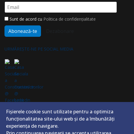
Sunt de acord cu
Politica de confidențialitate
Abonează-te
Dezabonare
URMĂREȘTE-NE PE SOCIAL MEDIA
ABONEAZĂ-TE LA NEWSLETTER
Fișierele cookie sunt utilizate pentru a optimiza
Fii la curent cu cele mai noi știri din domeniu
funcţionalitatea site-ului web și de a îmbunătăţi
experienţa de navigare.
Prin continuarea navigarii se accepta utilizarea