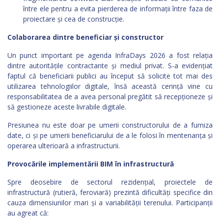
între ele pentru a evita pierderea de informații între faza de
proiectare și cea de construcție.
Colaborarea dintre beneficiar și constructor
Un punct important pe agenda InfraDays 2026 a fost relația
dintre autoritățile contractante și mediul privat. S-a evidențiat
faptul că beneficiarii publici au început să solicite tot mai des
utilizarea tehnologiilor digitale, însă această cerință vine cu
responsabilitatea de a avea personal pregătit să recepționeze și
să gestioneze aceste livrabile digitale.
Presiunea nu este doar pe umerii constructorului de a furniza
date, ci și pe umerii beneficiarului de a le folosi în mentenanța și
operarea ulterioară a infrastructurii.
Provocările implementării BIM în infrastructură
Spre deosebire de sectorul rezidențial, proiectele de
infrastructură (rutieră, feroviară) prezintă dificultăți specifice din
cauza dimensiunilor mari și a variabilității terenului. Participanții
au agreat că: