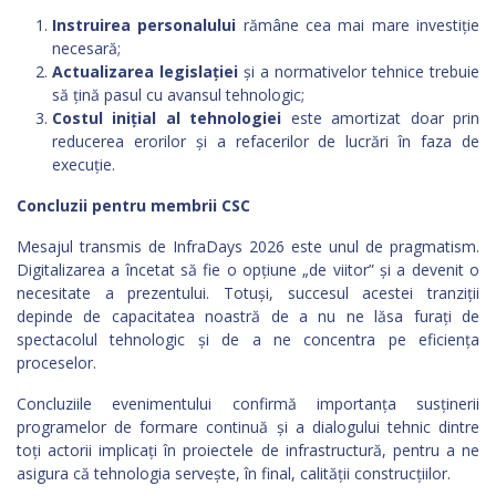
Instruirea personalului
rămâne cea mai mare investiție
necesară;
Actualizarea legislației
și a normativelor tehnice trebuie
să țină pasul cu avansul tehnologic;
Costul inițial al tehnologiei
este amortizat doar prin
reducerea erorilor și a refacerilor de lucrări în faza de
execuție.
Concluzii pentru membrii CSC
Mesajul transmis de InfraDays 2026 este unul de pragmatism.
Digitalizarea a încetat să fie o opțiune „de viitor” și a devenit o
necesitate a prezentului. Totuși, succesul acestei tranziții
depinde de capacitatea noastră de a nu ne lăsa furați de
spectacolul tehnologic și de a ne concentra pe eficiența
proceselor.
Concluziile evenimentului confirmă importanța susținerii
programelor de formare continuă și a dialogului tehnic dintre
toți actorii implicați în proiectele de infrastructură, pentru a ne
asigura că tehnologia servește, în final, calității construcțiilor.